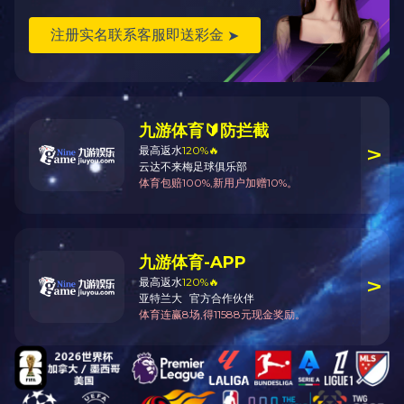
< 上一篇：
KTV如何布药灭蟑螂？
网站首页
关于我们
安博电子官方网站_安
安博电子官方网站_安博电
博电子（中国）
国）
服务范围
虫控百科
服务项
安博电子官方网站_安博电
国）
Copyright ©安博电子官方网站_安博电子（中国） . All rig