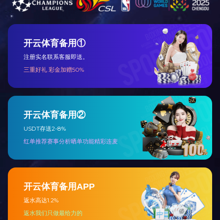
< 上一篇：
木质家具防蛀虫小窍门
网站首页
关于我们
安博电子官方网站_安
安博电子官方网站_安博电
博电子（中国）
国）
服务范围
虫控百科
服务项
安博电子官方网站_安博电
国）
Copyright ©安博电子官方网站_安博电子（中国） . All ri
mk网页版
|
九游·体育（jiuyou.com）官方网站
|
KY在线官网
|
爱游戏官
方网页版
|
米兰官网入口_米兰（中国）
|
MK官方网页版
|
milan米兰官
网_米兰(中国)
|
mk国际体育_MK中国一站式体育服务
|
九游j9官网入口