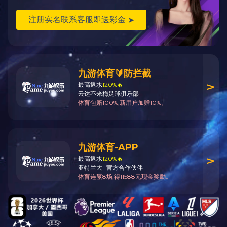
霍乱，烈性肠道传染病，经污染的水、食物以及苍蝇等媒介传播，发病
伤寒，急性肠道传染病。
阿米巴痢疾，患者粪便处理不当，可直接或间接污染水源及蔬菜，从而
蝇蛆病：眼蝇蛆病、皮肤蝇蛆病、胃肠道蝇蛆病、创伤蝇蛆病、耳鼻咽
吸血蝇传播的疾病，厩螫蝇是我国广泛分布的吸血蝇，携带炭疽病菌，
三、蟑螂几乎无处不在，无所不吃，边吃边拉，造成严重卫生问题及影
蟑螂传播和携带的病原体主要有细菌类、寄生虫类、病毒类、真菌类。
的主要过敏原。
四、老鼠也传染多种疾病，种类有很多，主要传播鼠疫和斑疹伤寒等多
所以当下有害生物防制工作变的至关重要。大家遇到紧急特殊情况，自