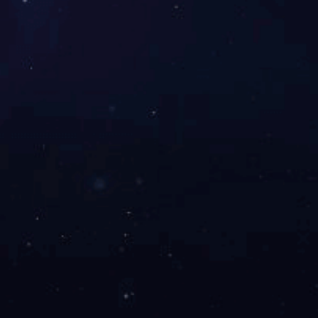
要按照规范来做，并且要注意潜在的风险。
会
下一篇：
防
们
公司地址：三亚市吉阳区龙尾岭路临春安置
_安博电子（中
联系电话：0898-88685360 手机号码：139
邮箱地址：lvdunpco@163.com 邮政编码
科
服务项目
_安博电子（中
. All rights reserved.
琼ICP备2021001884号-1
东湖虫
方网页版
|
米兰官网入口_米兰（中国）
|
MK官方网页版
|
milan米兰官网