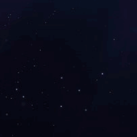
总之，安博电子官方网站_安博电子（中国）不宜过度，我们
< 上一篇：
【湖北】咸安区召开2020年病媒生物防制工作
网站首页
关于我
安博电子官方网站_安
安博电子官方网站
博电子（中国）
国）
服务范围
虫控百
安博电子官方网站
国）
Copyright ©安博电子官方网站_安博电子（中国） 
mk网页版
|
九游·体育（jiuyou.com）官方网站
|
KY在线官网
|
爱游戏官