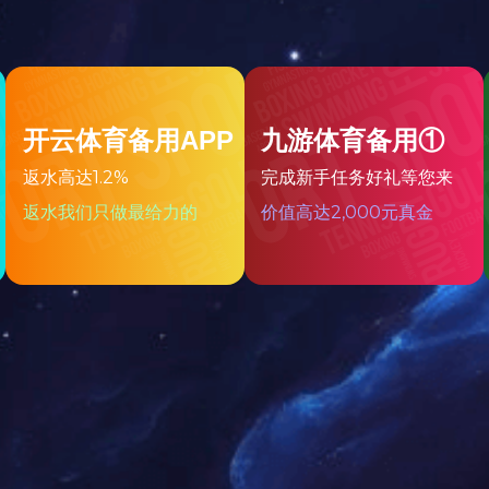
中国）或者对着马路喷洒安博电子官方网站_安博电子（中国）剂？
街面造成污染，最有可能是在病毒携带者的飞沫能够到达的或者手经常接触
，在室外环境、绿化、道路等，因空气流通、紫外线等积极因素，不利于新
）后仍然会接触到地面，这只会造成安博电子官方网站_安博电子（中国
电子（中国）通道？
电子官方网站_安博电子（中国）的方式只能去除表面的病毒，离开安博电
中国）剂的“水雾疗法”可能会引起眼睛、皮肤刺激、吸入性肺炎、皮肤炎
的衣物可能被腐蚀。
效果：撇开安博电子官方网站_安博电子（中国）浓度和作用时间谈安博电
、皮肤以及衣物完全没有损伤的情况下进行的短时间雾化安博电子官方网