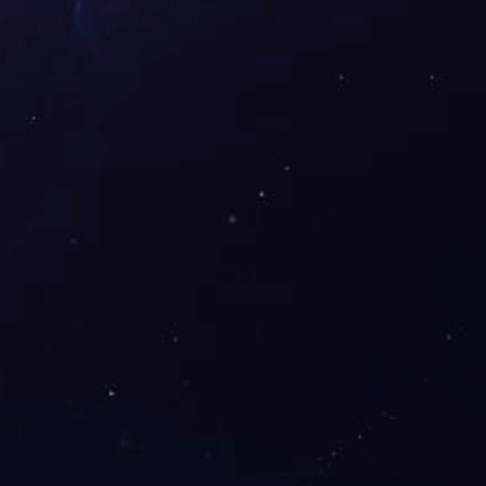
行如此的全身安博电子官方网站_安博电子（中国）。
化性、腐蚀性以及致敏性，过量或长期接触可能会致人体灼
电子官方网站_安博电子（中国），建议使用含500mg/L
子（中国）液)对电梯轿厢、轿门、层门等部位进行安博电子官方网
博电子官方网站_安博电子（中国）水味道，对乘梯人员人体的
区门口铺设雾化防疫安博电子官方网站_安博电子（中国）通
国）。
但无益，而且有害!