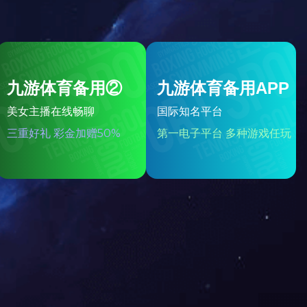
的，并且有利于病毒留存的部位或地点。如：门把手、门铃按
冠病毒存活，一般情况下是不需要安博电子官方网站_安博电
）用品资源浪费。
子官方网站_安博电子（中国）区域后，病毒还是会外排，所以
症、过敏反应等，严重的会导致老年人慢性支气管炎的复发，
子官方网站_安博电子（中国），那根本不可能真正起到安博
站_安博电子（中国），安博电子官方网站_安博电子（中国）