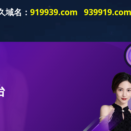
网站首页
关于我们
安博电子官方网站_安博电
服务项目
安博电子官方网站_安博电子（中国）
新闻动态