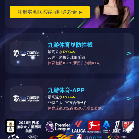
网站首页
关于我们
安博电子官方网站_安
安博电子官方网站_安博电
博电子（中国）
国）
服务范围
虫控百科
服务项
安博电子官方网站_安博电
国）