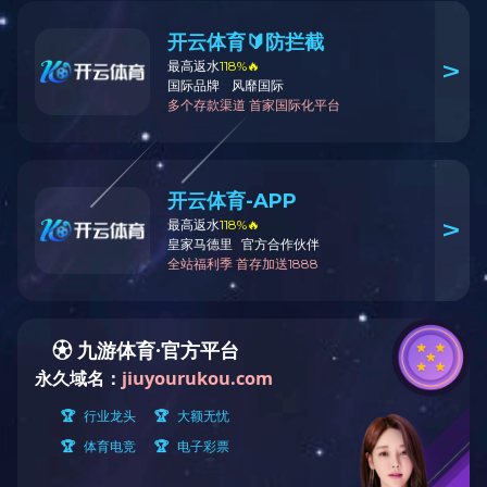
企业简介
荣誉资质
新闻动态
< 上一篇：
2020新冠疫情应急先进